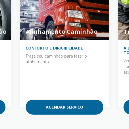
ão
Alinhamento Caminhão
T
CONFORTO E DIRIGIBILIDADE
A 
TO
Traga seu caminhão para fazer o
Ve
alinhamento
co
es
AGENDAR SERVIÇO