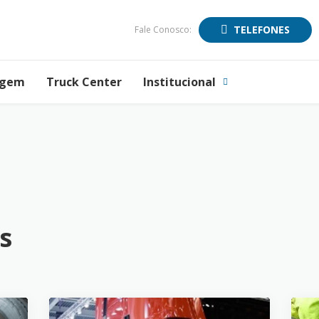
TELEFONES
Fale Conosco:
agem
Truck Center
Institucional
s