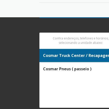
Confira endereços, telefones e horários,
selecionando a unidade abaixo:
Cosmar Truck Center / Recapag
Cosmar Pneus ( passeio )