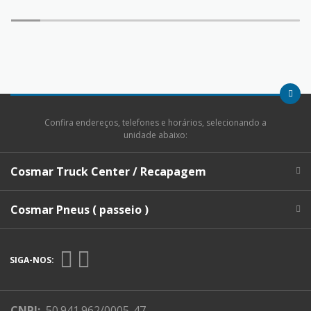
Confira endereços, telefones e horários, selecionando a
unidade abaixo:
Cosmar Truck Center / Recapagem
Cosmar Pneus ( passeio )
SIGA-NOS:
CNPJ:
50.941.962/0005-47