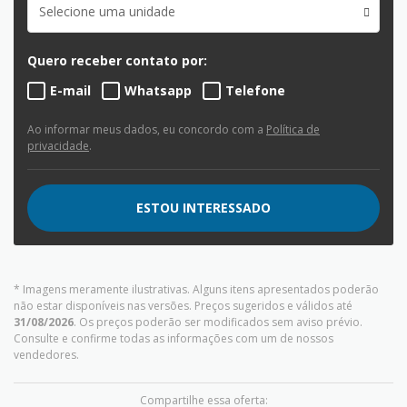
Selecione uma unidade
Quero receber contato por:
E-mail
Whatsapp
Telefone
Ao informar meus dados, eu concordo com a
Política de
privacidade
.
ESTOU INTERESSADO
* Imagens meramente ilustrativas. Alguns itens apresentados poderão
não estar disponíveis nas versões. Preços sugeridos e válidos até
31/08/2026
. Os preços poderão ser modificados sem aviso prévio.
Consulte e confirme todas as informações com um de nossos
vendedores.
Compartilhe essa oferta: