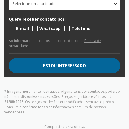
Selecione uma unidade
Quero receber contato por:
E-mail
Whatsapp
Telefone
Ao informar meus dados, eu concordo com a
Política de
privacidade
.
ESTOU INTERESSADO
* Imagens meramente ilustrativas. Alguns itens apresentados poderão
não estar disponíveis nas versões. Preços sugeridos e válidos até
31/08/2026
. Os preços poderão ser modificados sem aviso prévio.
Consulte e confirme todas as informações com um de nossos
vendedores.
Compartilhe essa oferta: