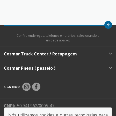
Confira endereços, telefones e horários, selecionando a
unidade abaixo:
Cosmar Truck Center / Recapagem
Cosmar Pneus ( passeio )
SIGA-NOS:
CNPJ:
50.941.962/0005-47
Endereço Matriz:
Av. Professora Maria do Carmo
Nós utilizamos cookies e outras tecnologias para