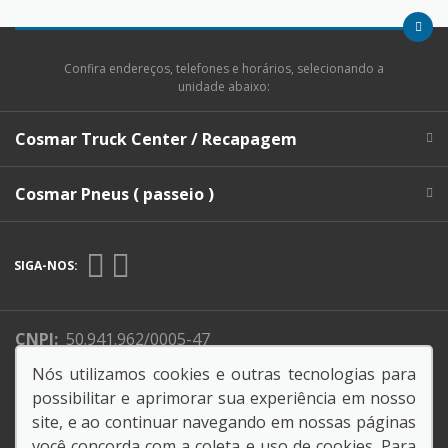
Confira endereços, telefones e horários, selecionando a
unidade abaixo:
Cosmar Truck Center / Recapagem
Cosmar Pneus ( passeio )
SIGA-NOS:
CNPJ:
50.941.962/0005-47
Endereço Matriz:
Av. Professora Maria do Carmo
Nós utilizamos cookies e outras tecnologias para
Guimarães Pellegrini, 800 - Retiro - Jundiaí-SP
possibilitar e aprimorar sua experiência em nosso
site, e ao continuar navegando em nossas páginas
você concorda com a coleta e uso de cookies. Para