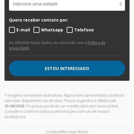
Selecione uma unidade
Quero receber contato por:
E-mail
Whatsapp
Telefone
Ao informar meus dados, eu concordo com a
Política de
privacidade
.
ESTOU INTERESSADO
* Imagens meramente ilustrativas. Alguns itens apresentados poderão
não estar disponíveis nas versões. Preços sugeridos e válidos até
31/08/2026
. Os preços poderão ser modificados sem aviso prévio.
Consulte e confirme todas as informações com um de nossos
vendedores.
Compartilhe essa oferta: