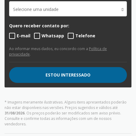
Selecione uma unidade
Quero receber contato por:
E-mail
Whatsapp
Telefone
Ao informar meus dados, eu concordo com a
Política de
privacidade
.
ESTOU INTERESSADO
* Imagens meramente ilustrativas. Alguns itens apresentados poderão
não estar disponíveis nas versões. Preços sugeridos e válidos até
31/08/2026
. Os preços poderão ser modificados sem aviso prévio.
Consulte e confirme todas as informações com um de nossos
vendedores.