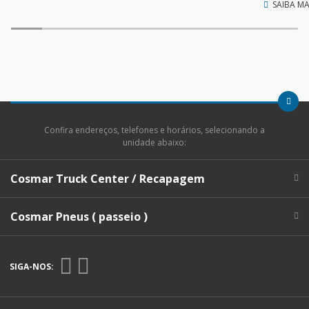
SAIBA MA
Confira endereços, telefones e horários, selecionando a
unidade abaixo:
Cosmar Truck Center / Recapagem
Cosmar Pneus ( passeio )
SIGA-NOS: