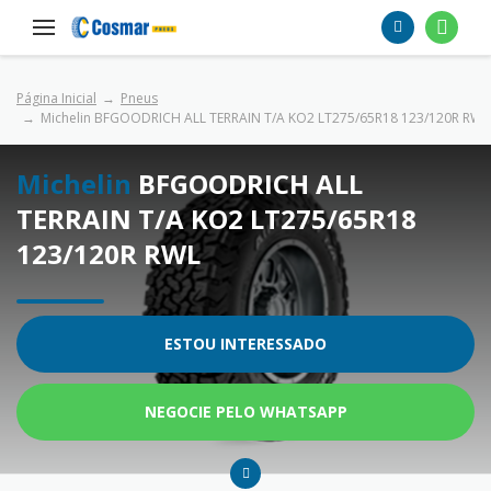
Página Inicial
Pneus
Michelin BFGOODRICH ALL TERRAIN T/A KO2 LT275/65R18 123/120R RWL
Michelin
BFGOODRICH ALL
TERRAIN T/A KO2 LT275/65R18
123/120R RWL
ESTOU INTERESSADO
NEGOCIE PELO WHATSAPP