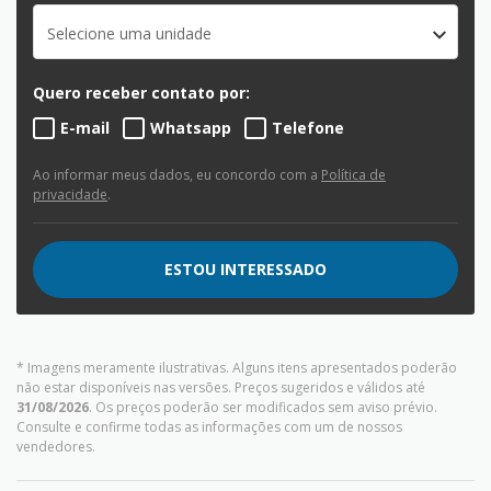
Selecione uma unidade
Quero receber contato por:
E-mail
Whatsapp
Telefone
Ao informar meus dados, eu concordo com a
Política de
privacidade
.
ESTOU INTERESSADO
* Imagens meramente ilustrativas. Alguns itens apresentados poderão
não estar disponíveis nas versões. Preços sugeridos e válidos até
31/08/2026
. Os preços poderão ser modificados sem aviso prévio.
Consulte e confirme todas as informações com um de nossos
vendedores.