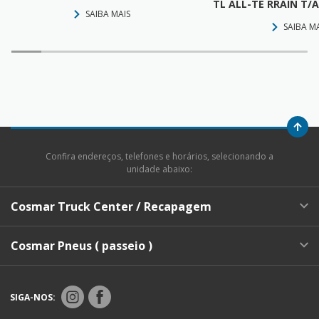
TL ALL-TE RRAIN T/A
SAIBA MAIS
SAIBA M
Confira endereços, telefones e horários, selecionando a
unidade abaixo:
Cosmar Truck Center / Recapagem
Cosmar Pneus ( passeio )
SIGA-NOS: