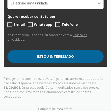
Selecione uma unidade
Quero receber contato por:
E-mail
Whatsapp
Telefone
Ao informar meus dados, eu concordo com a
Política de
privacidade
.
ESTOU INTERESSADO
* Imagens meramente ilustrativas. Alguns itens apresentados poderão
não estar disponíveis nas versões. Preços sugeridos e válidos até
31/08/2026
. Os preços poderão ser modificados sem aviso prévio.
Consulte e confirme todas as informações com um de nossos
vendedores.
Compartilhe essa oferta: