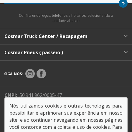
Confira endereços, telefones e horários, selecionando a
unidade abaixo:
Cosmar Truck Center / Recapagem
Cosmar Pneus ( passeio )
SIGA-NOS:
CNPJ:
50.941.962/0005-47
Endereço Matriz:
Av. Professora Maria do Carmo
Nós utilizamos cookies e outras tecnologias para
Guimarães Pellegrini, 800 - Retiro - Jundiaí-SP
possibilitar e aprimorar sua experiência em nosso
site, e ao continuar navegando em nossas páginas
você concorda com a coleta e uso de cookies. Para