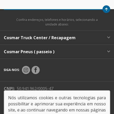
Confira endereços, telefones e horários, selecionando a
unidade abaixo:
Cosmar Truck Center / Recapagem
Cosmar Pneus ( passeio )
SIGA-NOS:
CNPJ:
50.941.962/0005-47
Endereço Matriz:
Av. Professora Maria do Carmo
Nós utilizamos cookies e outras tecnologias para
Guimarães Pellegrini, 800 - Retiro - Jundiaí-SP
possibilitar e aprimorar sua experiência em nosso
site, e ao continuar navegando em nossas páginas