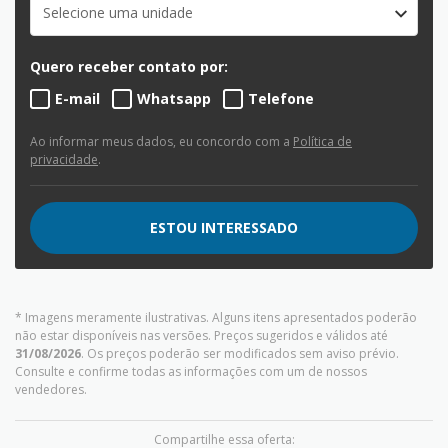
Selecione uma unidade
Quero receber contato por:
E-mail
Whatsapp
Telefone
Ao informar meus dados, eu concordo com a
Política de
privacidade
.
ESTOU INTERESSADO
* Imagens meramente ilustrativas. Alguns itens apresentados poderão
não estar disponíveis nas versões. Preços sugeridos e válidos até
31/08/2026
. Os preços poderão ser modificados sem aviso prévio.
Consulte e confirme todas as informações com um de nossos
vendedores.
Compartilhe essa oferta: